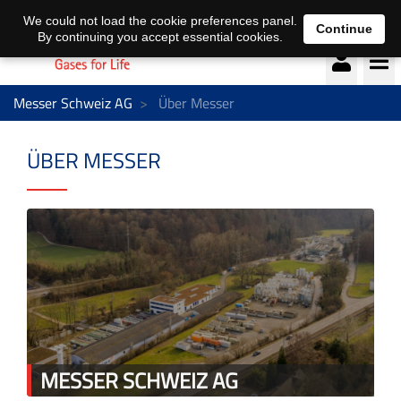
Deutsch
français
We could not load the cookie preferences panel.
Continue
By continuing you accept essential cookies.
Messer Schweiz AG
Über Messer
ÜBER MESSER
MESSER SCHWEIZ AG