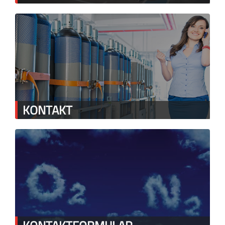
KONTAKT