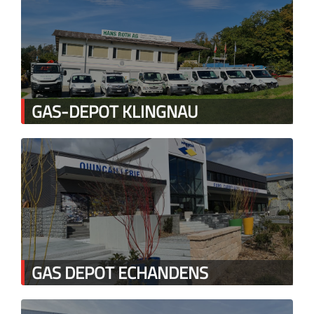
GAS-DEPOT KLINGNAU
GAS DEPOT ECHANDENS