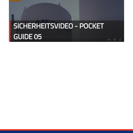
SICHERHEITSVIDEO - POCKET
GUIDE 05