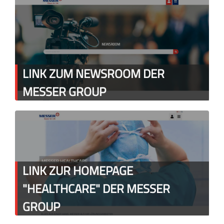
LINK ZUM NEWSROOM DER
MESSER GROUP
LINK ZUR HOMEPAGE
"HEALTHCARE" DER MESSER
GROUP