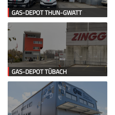
GAS-DEPOT THUN-GWATT
GAS-DEPOT TÜBACH