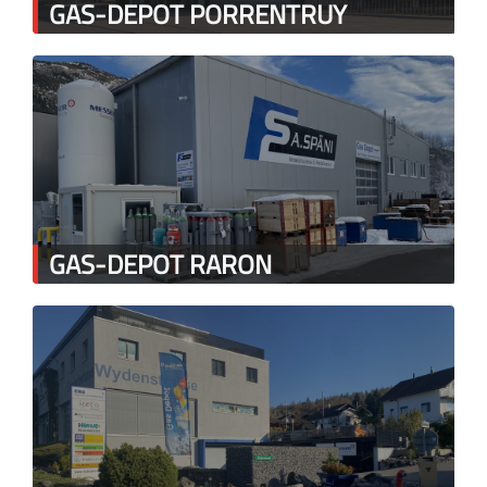
GAS-DEPOT PORRENTRUY
GAS-DEPOT RARON