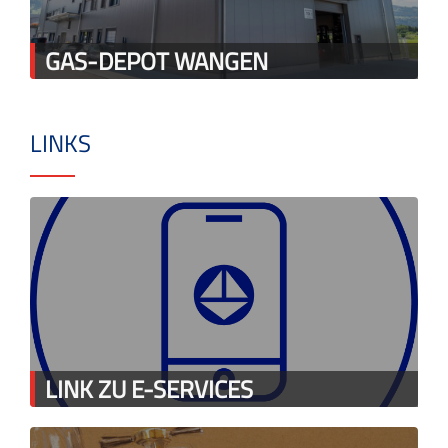
GAS-DEPOT WANGEN
LINKS
LINK ZU E-SERVICES