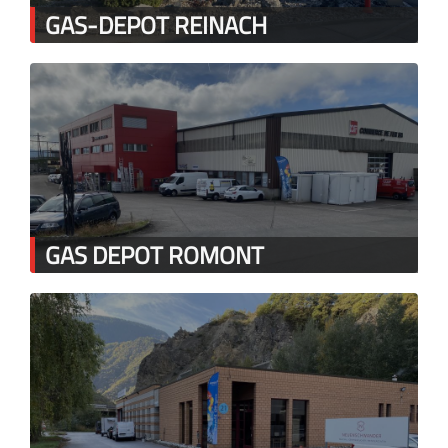
GAS-DEPOT REINACH
GAS DEPOT ROMONT