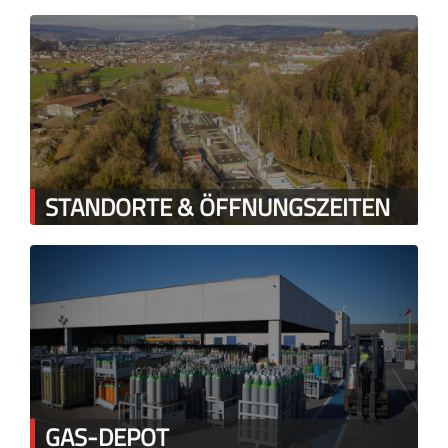
STANDORTE & ÖFFNUNGSZEITEN
GAS-DEPOT