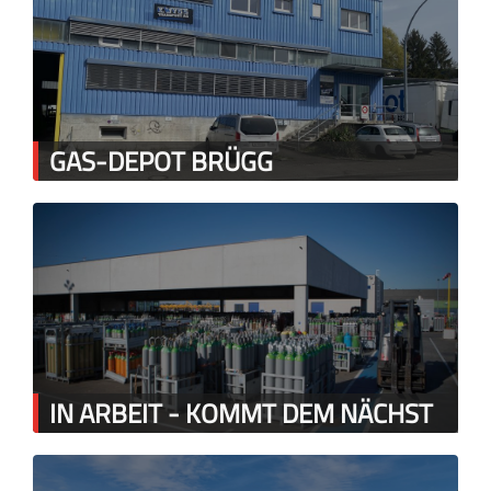
GAS-DEPOT BRÜGG
IN ARBEIT - KOMMT DEM NÄCHST