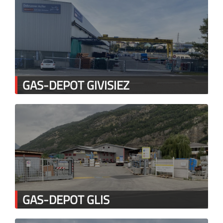
GAS-DEPOT GIVISIEZ
GAS-DEPOT GLIS