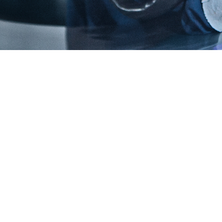
EIDEN
MSG Schweissen
WIG Schweissen
MSG Löten