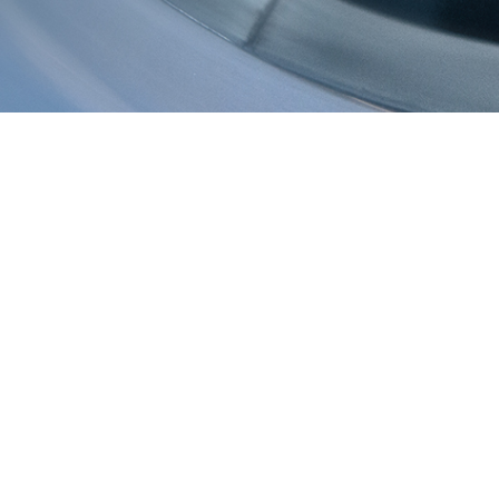
ÜBERSICHT VERFAHREN: SCHWEISSEN & SCHN