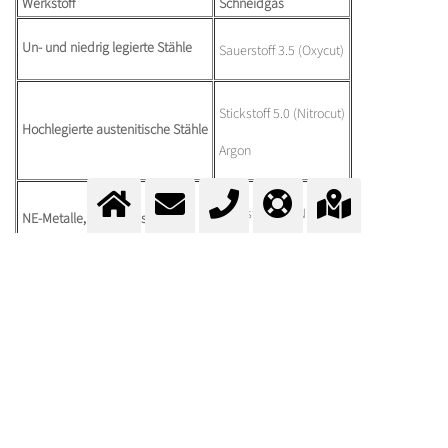
Werkstoff
Schneidgas
Un- und niedrig legierte Stähle
Sauerstoff 3.5 (Oxycut)
Stickstoff 5.0 (Nitrocut)
Hochlegierte austenitische Stähle
Argon
Stickstoff 5.0 (Nitrocut)
NE-Metalle, Glas, Kunststoffe,
Papier, Holz, Keramik
Argon
Titan, Tantal, Magnesium
Argon 5.0
SCHNEIDGASE VON MESSER