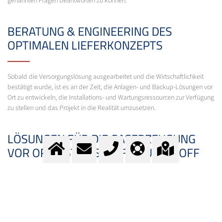
genannten Fragen beantworten zu können.
BERATUNG & ENGINEERING DES
OPTIMALEN LIEFERKONZEPTS
Sobald die Versorgungslösung ausgearbeitet und die Wirtschaftlichkeit
bestätigt wurde, ist es an der Zeit, die Anlagen- und Backup-Lösungen vor
Ort zu entwickeln, die Installations- und Wartungsressourcen zur Verfügung
zu stellen und das Projekt in die Realität umzusetzen.
LÖSUNGEN FÜR DIE GASERZEUGUNG
VOR ORT - STICKSTOFF, SAUERSTOFF
Grundsätzlich gibt es zwei Verfahren, um Luft zu zerlegen: die kryogene
und die nichtkryogene Luftzerlegung.
Die kryogenen Anlagen können höhere Reinheitsgrade liefern, haben