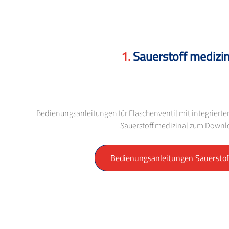
Sauerstoff medizin
Bedienungsanleitungen für Flaschenventil mit integriert
Sauerstoff medizinal zum Down
Bedienungsanleitungen Sauerstof