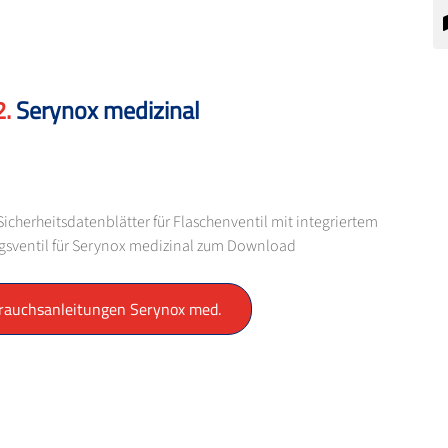
Serynox medizinal
cherheitsdatenblätter für Flaschenventil mit integriertem
sventil für Serynox medizinal zum Download
rauchsanleitungen Serynox med.