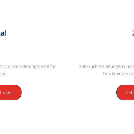
al
em Druckminderungsventil für
Gebrauchsanleitungen und Si
load
Druckminderung
f med.
Geb