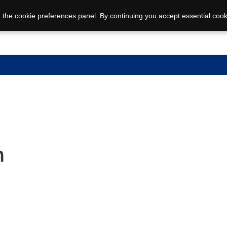
 the cookie preferences panel. By continuing you accept essential cook
n