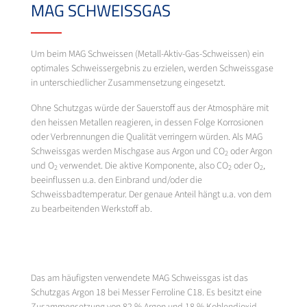
MAG SCHWEISSGAS
Um beim MAG Schweissen (Metall-Aktiv-Gas-Schweissen) ein
optimales Schweissergebnis zu erzielen, werden Schweissgase
in unterschiedlicher Zusammensetzung eingesetzt.
Ohne Schutzgas würde der Sauerstoff aus der Atmosphäre mit
den heissen Metallen reagieren, in dessen Folge Korrosionen
oder Verbrennungen die Qualität verringern würden. Als MAG
Schweissgas werden Mischgase aus Argon und CO
oder Argon
2
und O
verwendet. Die aktive Komponente, also CO
oder O
,
2
2
2
beeinflussen u.a. den Einbrand und/oder die
Schweissbadtemperatur. Der genaue Anteil hängt u.a. von dem
zu bearbeitenden Werkstoff ab.
Das am häufigsten verwendete MAG Schweissgas ist das
Schutzgas Argon 18 bei Messer Ferroline C18. Es besitzt eine
Zusammensetzung von 82 % Argon und 18 % Kohlendioxid.