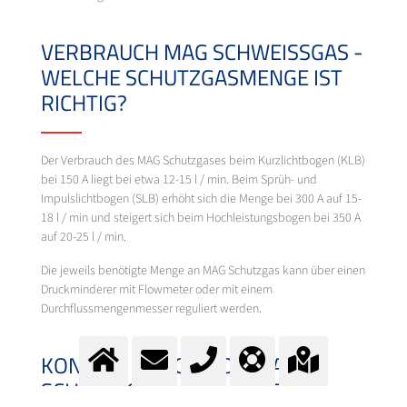
VERBRAUCH MAG SCHWEISSGAS -
WELCHE SCHUTZGASMENGE IST
RICHTIG?
Der Verbrauch des MAG Schutzgases beim Kurzlichtbogen (KLB)
bei 150 A liegt bei etwa 12-15 l / min. Beim Sprüh- und
Impulslichtbogen (SLB) erhöht sich die Menge bei 300 A auf 15-
18 l / min und steigert sich beim Hochleistungsbogen bei 350 A
auf 20-25 l / min.
Die jeweils benötigte Menge an MAG Schutzgas kann über einen
Druckminderer mit Flowmeter oder mit einem
Durchflussmengenmesser reguliert werden.
KONTAMINATION VON MAG
SCHWEISSGAS VERMEIDEN