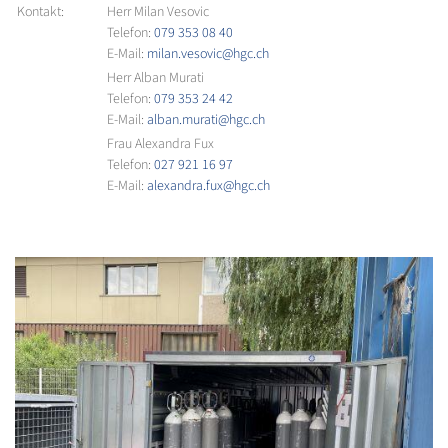
Kontakt:
Herr Milan Vesovic
Telefon:
079 353 08 40
E-Mail:
milan.vesovic@hgc.ch
Herr Alban Murati
Telefon:
079 353 24 42
E-Mail:
alban.murati@hgc.ch
Frau Alexandra Fux
Telefon:
027 921 16 97
E-Mail:
alexandra.fux@hgc.ch