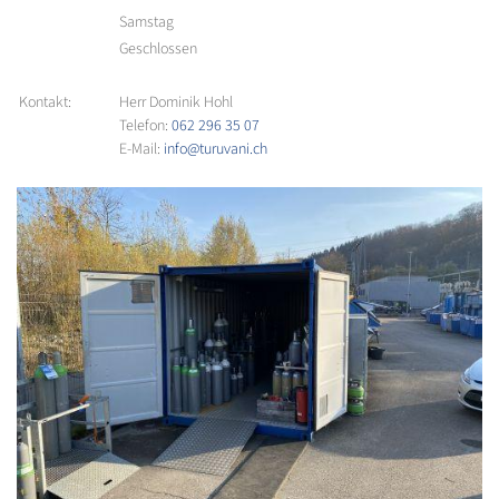
Samstag
Geschlossen
Kontakt:
Herr Dominik Hohl
Telefon:
062 296 35 07
E-Mail:
info@turuvani.ch