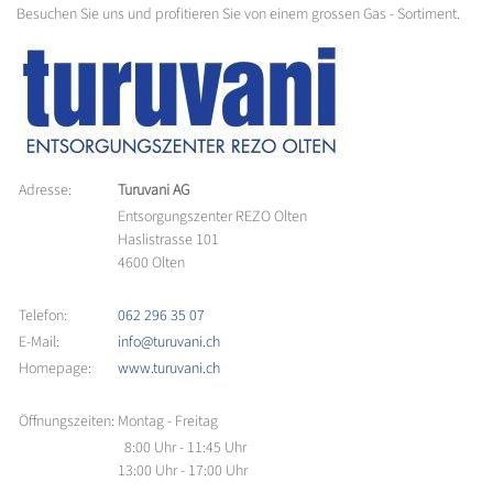
Besuchen Sie uns und profitieren Sie von einem grossen Gas - Sortiment.
Adresse:
Turuvani AG
Entsorgungszenter REZO Olten
Haslistrasse 101
4600 Olten
Telefon:
062 296 35 07
E-Mail:
info@turuvani.ch
Homepage:
www.turuvani.ch
Öffnungszeiten:
Montag - Freitag
8:00 Uhr - 11:45 Uhr
13:00 Uhr - 17:00 Uhr