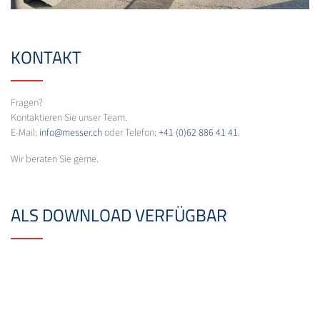
KONTAKT
Fragen?
Kontaktieren Sie unser Team.
E-Mail:
info@messer.ch
oder Telefon:
+41 (0)62 886 41 41
.
Wir beraten Sie gerne.
ALS DOWNLOAD VERFÜGBAR