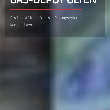
Gas-Depot Olten - Adresse - Öffnungszeiten -
Kontaktdaten