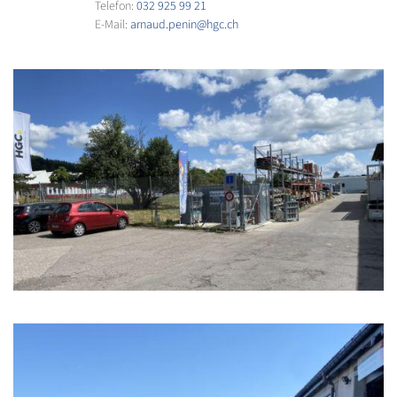
Telefon:
032 925 99 21
E-Mail:
arnaud.penin@hgc.ch