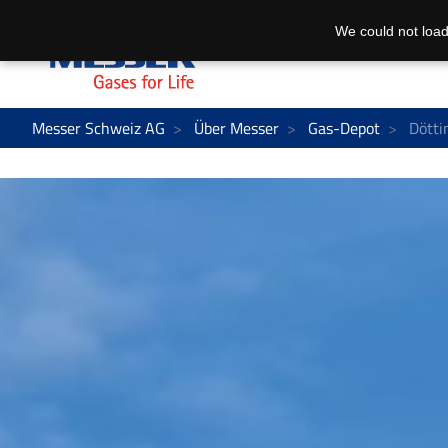
We could not load
Messer Schweiz AG
Über Messer
Gas-Depot
Dötti