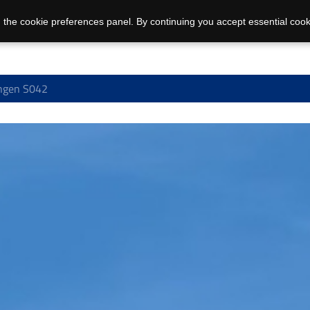
 the cookie preferences panel. By continuing you accept essential cook
ngen S042