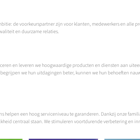
tie: de voorkeurs­partner zijn voor klanten, medewerkers en alle p
aliteit en duurzame relaties.
roduceren en leveren we hoogwaardige producten en diensten aan uite
an, begrijpen we hun uitdagingen beter, kunnen we hun behoeften nau
 ons helpen een hoog serviceniveau te garanderen. Dankzij onze fami
jkheid centraal staan. We stimuleren voortdurende verbetering en in