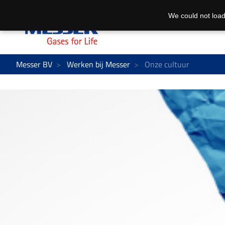
We could not load
Messer BV
Werken bij Messer
Onze cultuur