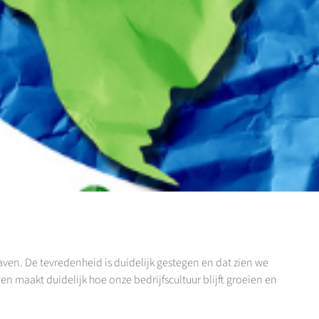
aven. De tevredenheid is duidelijk gestegen en dat zien we
n maakt duidelijk hoe onze bedrijfscultuur blijft groeien en