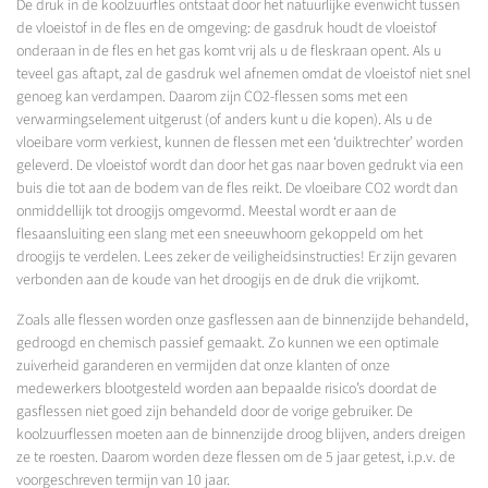
De druk in de koolzuurfles ontstaat door het natuurlijke evenwicht tussen
de vloeistof in de fles en de omgeving: de gasdruk houdt de vloeistof
onderaan in de fles en het gas komt vrij als u de fleskraan opent. Als u
teveel gas aftapt, zal de gasdruk wel afnemen omdat de vloeistof niet snel
genoeg kan verdampen. Daarom zijn CO2-flessen soms met een
verwarmingselement uitgerust (of anders kunt u die kopen). Als u de
vloeibare vorm verkiest, kunnen de flessen met een ‘duiktrechter’ worden
geleverd. De vloeistof wordt dan door het gas naar boven gedrukt via een
buis die tot aan de bodem van de fles reikt. De vloeibare CO2 wordt dan
onmiddellijk tot droogijs omgevormd. Meestal wordt er aan de
flesaansluiting een slang met een sneeuwhoorn gekoppeld om het
droogijs te verdelen. Lees zeker de veiligheidsinstructies! Er zijn gevaren
verbonden aan de koude van het droogijs en de druk die vrijkomt.
Zoals alle flessen worden onze gasflessen aan de binnenzijde behandeld,
gedroogd en chemisch passief gemaakt. Zo kunnen we een optimale
zuiverheid garanderen en vermijden dat onze klanten of onze
medewerkers blootgesteld worden aan bepaalde risico’s doordat de
gasflessen niet goed zijn behandeld door de vorige gebruiker. De
koolzuurflessen moeten aan de binnenzijde droog blijven, anders dreigen
ze te roesten. Daarom worden deze flessen om de 5 jaar getest, i.p.v. de
voorgeschreven termijn van 10 jaar.