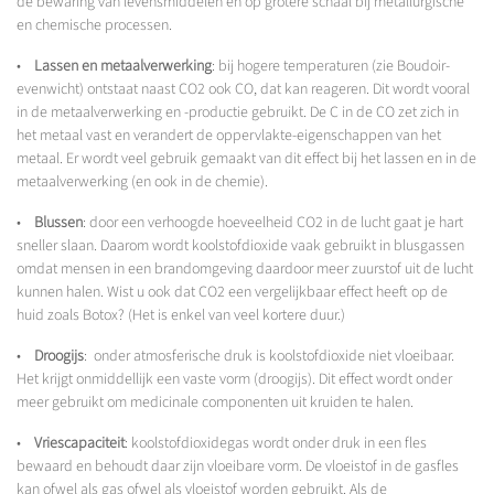
de bewaring van levensmiddelen en op grotere schaal bij metallurgische
en chemische processen.
•
Lassen en metaalverwerking
: bij hogere temperaturen (zie Boudoir-
evenwicht) ontstaat naast CO2 ook CO, dat kan reageren. Dit wordt vooral
in de metaalverwerking en -productie gebruikt. De C in de CO zet zich in
het metaal vast en verandert de oppervlakte-eigenschappen van het
metaal. Er wordt veel gebruik gemaakt van dit effect bij het lassen en in de
metaalverwerking (en ook in de chemie).
•
Blussen
: door een verhoogde hoeveelheid CO2 in de lucht gaat je hart
sneller slaan. Daarom wordt koolstofdioxide vaak gebruikt in blusgassen
omdat mensen in een brandomgeving daardoor meer zuurstof uit de lucht
kunnen halen. Wist u ook dat CO2 een vergelijkbaar effect heeft op de
huid zoals Botox? (Het is enkel van veel kortere duur.)
•
Droogijs
: onder atmosferische druk is koolstofdioxide niet vloeibaar.
Het krijgt onmiddellijk een vaste vorm (droogijs). Dit effect wordt onder
meer gebruikt om medicinale componenten uit kruiden te halen.
•
Vriescapaciteit
: koolstofdioxidegas wordt onder druk in een fles
bewaard en behoudt daar zijn vloeibare vorm. De vloeistof in de gasfles
kan ofwel als gas ofwel als vloeistof worden gebruikt. Als de