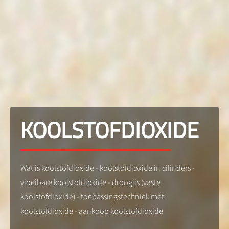
KOOLSTOFDIOXIDE
Wat is koolstofdioxide - koolstofdioxide in cilinders -
vloeibare koolstofdioxide - droogijs (vaste
koolstofdioxide) - toepassingstechniek met
koolstofdioxide - aankoop koolstofdioxide