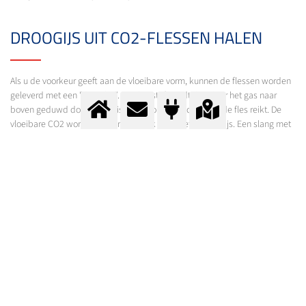
DROOGIJS UIT CO2-FLESSEN HALEN
Als u de voorkeur geeft aan de vloeibare vorm, kunnen de flessen worden
geleverd met een "dip tube". De vloeistof wordt dan door het gas naar
boven geduwd door een buis die tot op de bodem van de fles reikt. De
vloeibare CO2 wordt dan onmiddellijk omgezet in droogijs. Een slang met
een sneeuwhoorn wordt meestal aan de flesaansluiting bevestigd om het
droogijs te verdelen. Lees zeker de veiligheidsinstructies! Er zijn gevaren
verbonden aan de kou van het droogijs en de druk die vrijkomt.
CO2-GASFLESSEN KOPEN
U kunt koolzuurgas kopen bij één van onze verdeelpunten in België. De
meeste klanten bestellen onze flessen online of telefonisch. Naargelang
het verdeelpunt kunt u de flessen afhalen of bij u thuis laten leveren. Bel
ons voor meer informatie over de leveringsmogelijkheden.