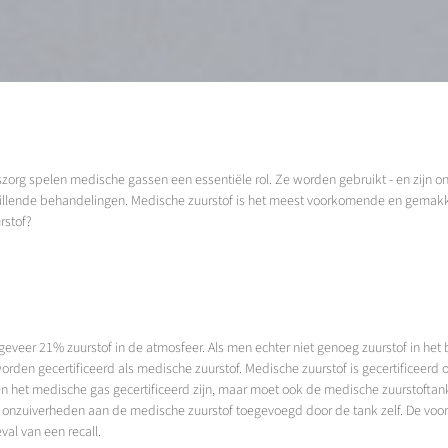
org spelen medische gassen een essentiële rol. Ze worden gebruikt - en zijn on
illende behandelingen. Medische zuurstof is het meest voorkomende en gemakkel
rstof?
eveer 21% zuurstof in de atmosfeer. Als men echter niet genoeg zuurstof in het
worden gecertificeerd als medische zuurstof. Medische zuurstof is gecertificeer
 het medische gas gecertificeerd zijn, maar moet ook de medische zuurstoftank
nzuiverheden aan de medische zuurstof toegevoegd door de tank zelf. De voor
val van een recall.