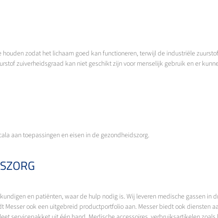
houden zodat het lichaam goed kan functioneren, terwijl de industriële zuurstof
zuurstof zuiverheidsgraad kan niet geschikt zijn voor menselijk gebruik en er kun
cala aan toepassingen en eisen in de gezondheidszorg.
DSZORG
undigen en patiënten, waar de hulp nodig is. Wij leveren medische gassen in dra
t Messer ook een uitgebreid productportfolio aan. Messer biedt ook diensten aa
eet servicepakket uit één hand. Medische accessoires, verbruiksartikelen zoals