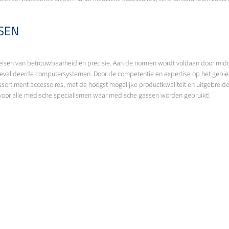
SEN
eisen van betrouwbaarheid en precisie. Aan de normen wordt voldaan door midd
alideerde computersystemen. Door de competentie en expertise op het gebie
ortiment accessoires, met de hoogst mogelijke productkwaliteit en uitgebreide s
voor alle medische specialismen waar medische gassen worden gebruikt!
 GASCENTRA DAT ZICH UITSTREK