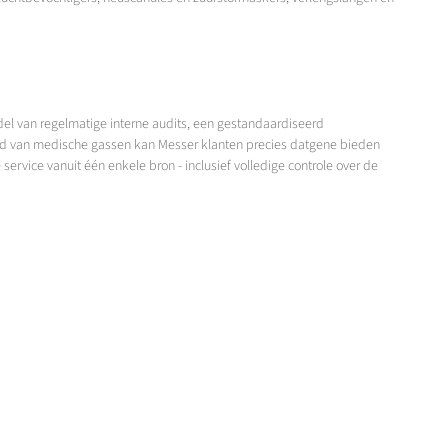
el van regelmatige interne audits, een gestandaardiseerd
d van medische gassen kan Messer klanten precies datgene bieden
ervice vanuit één enkele bron - inclusief volledige controle over de
T TOT DE KLANTEN