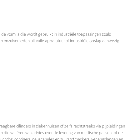
 de vorm is die wordt gebruikt in industriële toepassingen zoals
nen onzuiverheden uit vuile apparatuur of industriële opslag aanwezig
agbare cilinders in ziekenhuizen of zelfs rechtstreeks via pijpleidingen
n die variëren van advies over de levering van medische gassen tot de
 luchtbevochtigers, neuscanules en zuurstofmaskers, verlengslangen en