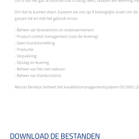
Om u van het gas te voorzien dat u nodig heeft, houden we rekening met
Om dat te kunnen doen, baseren we ons op 8 belangrijke assen om de kw
gassen tot en met het gebruik ervan.
- Beheer van leveranciers en onderaannemers
- Product control management (voor de levering)
- Geen kruisbesmetting
- Productie
- Verpakking
- Opslag en levering
- Beheer van het niet-naleven
- Beheer van klantenclaims
Messer Benelux beheert het kwaliteitsmanagementsysteem ISO 9001:2
DOWNLOAD DE BESTANDEN