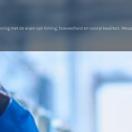
kening met de eisen van timing, hoeveelheid en vooral kwaliteit. Me