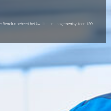
sser Benelux beheert het kwaliteitsmanagementsysteem ISO