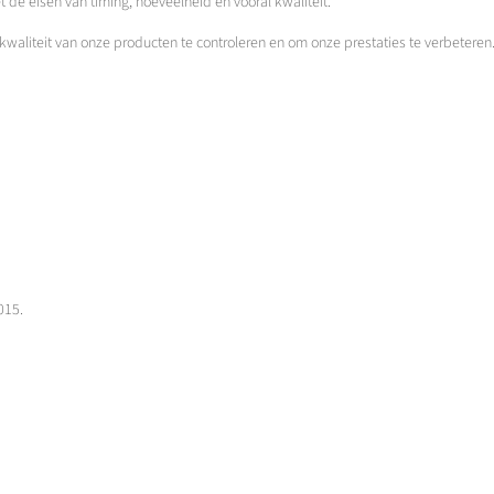
 de eisen van timing, hoeveelheid en vooral kwaliteit.
aliteit van onze producten te controleren en om onze prestaties te verbeteren
015.