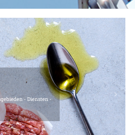
Next
loeistofopslagtanks -
ciële aanbiedingen