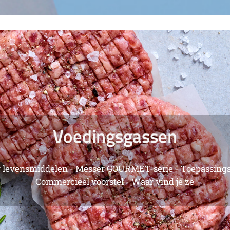
INDUSTRIËLE GASSEN
gassen - Gasleveringsconcepten - Klanteninstallaties - V
gecomprimeerd gas - Telemetriemogelijkheden - Commer