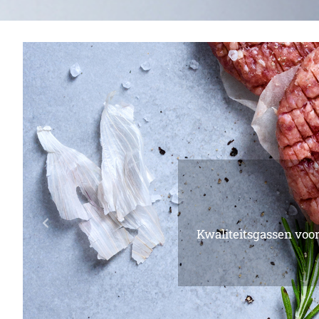
Previous
Soorten industriële 
Opslagtanks voor 