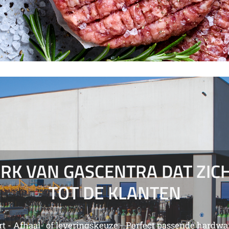
RK VAN GASCENTRA DAT ZICH
TOT DE KLANTEN
urt - Afhaal- of leveringskeuze - Perfect passende hardw