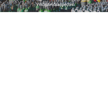
- Veiligheidsaspecten
Over Messer BV