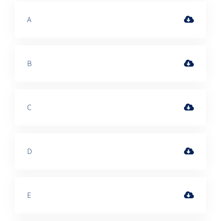
A
B
C
D
E