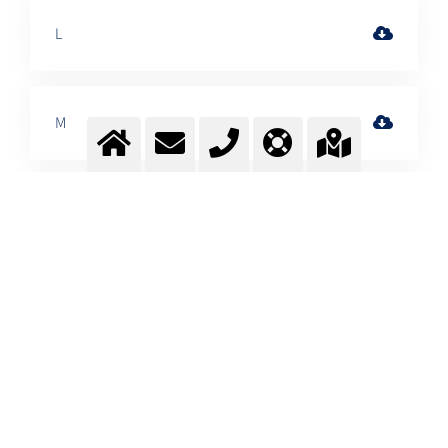
L
M
N
O
P