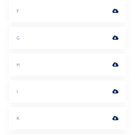
F
G
H
I
K