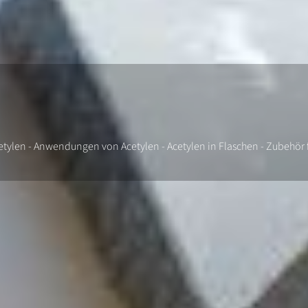
cetylen - Anwendungen von Acetylen - Acetylen in Flaschen - Zubehör f