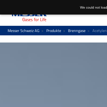
We could not load
Messer Schweiz AG
Produkte
Brenngase
Acetylen