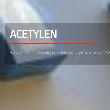
ACETYLEN
Acetylen - Ethin - Dissousgas - Brenngas - Eigenschaften von A