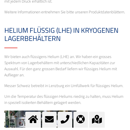
mit jedem Druck erhältlich ist.
Weitere Informationen entnehmen Sie bitte unseren Produktdatenblättern.
HELIUM FLÜSSIG (LHE) IN KRYOGENEN
LAGERBEHÄLTERN
Wir bieten auch flüssigens Helium (LHE) an. Wir haben ein grosses
Spektrum von Lagerbehältern mit unterschiedlichen Kapazitäten zur
Auswahl. Für den ganz grossen Bedarf liefern wir flüssiges Helium mit
Auflieger an.
Messer Schweiz betreibt in Lenzburg ein Umfüllwerk für flüssiges Helium.
Um die Temperatur des flüssigen Heliums niedrig zu halten, muss Helium
in speziell isolierten Behältern gelagert werden.