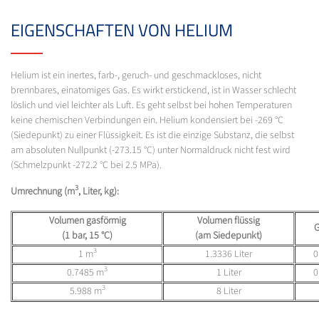
EIGENSCHAFTEN VON HELIUM
Helium ist ein inertes, farb-, geruch- und geschmackloses, nicht
brennbares, einatomiges Gas. Es wirkt erstickend, ist in Wasser schlecht
löslich und viel leichter als Luft. Es geht selbst bei hohen Temperaturen
keine chemischen Verbindungen ein. Helium kondensiert bei -269 °C
(Siedepunkt) zu einer Flüssigkeit. Es ist die einzige Substanz, die selbst
am absoluten Nullpunkt (-273.15 °C) unter Normaldruck nicht fest wird
(Schmelzpunkt -272.2 °C bei 2.5 MPa).
3
Umrechnung (m
, Liter, kg):
Volumen gasförmig
Volumen flüssig
G
(1 bar, 15 °C)
(am Siedepunkt)
3
1 m
1.3336 Liter
0
3
0.7485 m
1 Liter
0
3
5.988 m
8 Liter