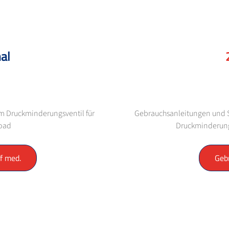
al
em Druckminderungsventil für
Gebrauchsanleitungen und Si
load
Druckminderung
f med.
Geb