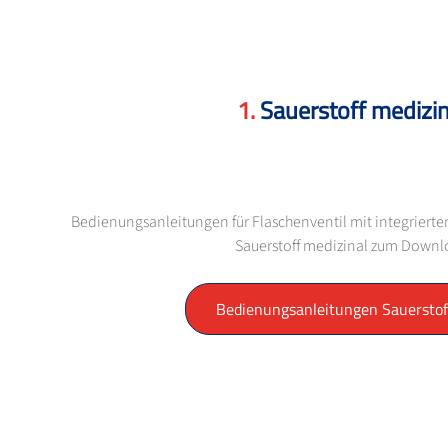
Sauerstoff medizin
Bedienungsanleitungen für Flaschenventil mit integriert
Sauerstoff medizinal zum Down
Bedienungsanleitungen Sauerstof