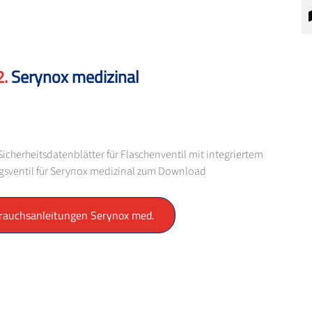
Serynox medizinal
cherheitsdatenblätter für Flaschenventil mit integriertem
sventil für Serynox medizinal zum Download
rauchsanleitungen Serynox med.