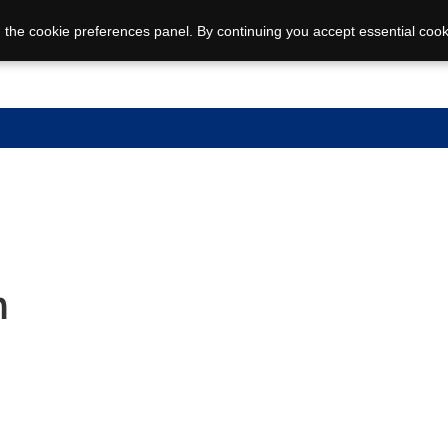
 the cookie preferences panel. By continuing you accept essential cook
n