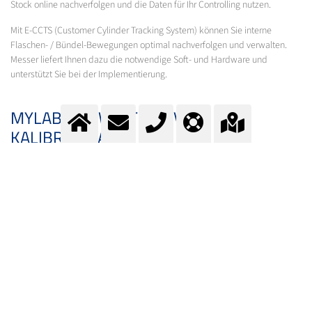
Stock online nachverfolgen und die Daten für Ihr Controlling nutzen.
Mit E-CCTS (Customer Cylinder Tracking System) können Sie interne
Flaschen- / Bündel-Bewegungen optimal nachverfolgen und verwalten.
Messer liefert Ihnen dazu die notwendige Soft- und Hardware und
unterstützt Sie bei der Implementierung.
MYLAB: VERWALTUNG VON
KALIBRIERGASEN UND
STANDARDGEMISCHEN
MyLab
ist das Kundenportal von Messer. Es unterstützt Sie und Ihr Labor
bei der Verwaltung der Lagerbestände und im sicheren Umgang mit
Gasen.
GAS-DEPOT