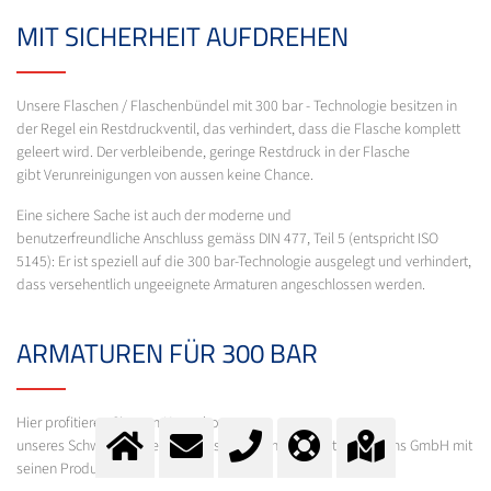
MIT SICHERHEIT AUFDREHEN
Unsere Flaschen / Flaschenbündel mit 300 bar - Technologie besitzen in
der Regel ein Restdruckventil, das verhindert, dass die Flasche komplett
geleert wird. Der verbleibende, geringe Restdruck in der Flasche
gibt Verunreinigungen von aussen keine Chance.
Eine sichere Sache ist auch der moderne und
benutzerfreundliche Anschluss gemäss DIN 477, Teil 5 (entspricht ISO
5145): Er ist speziell auf die 300 bar-Technologie ausgelegt und verhindert,
dass versehentlich ungeeignete Armaturen angeschlossen werden.
ARMATUREN FÜR 300 BAR
Hier profitieren Sie vom Know-how
unseres Schwesterunternehmens Spectron Gas Control Systems GmbH mit
seinen Produktlinien: