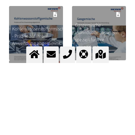
Gasgemische -
Kohlenwasserstoffgemische
Individuelle Lösungen
- Präzise auf Ihre
speziell für Ihre
Anwendung abgestimmt
Anwendung
Betriebsgase für die
Analytik - Reinstgase
und Gasgemische für
alle Anforderungen
ZUM KONTAKTFORMULAR