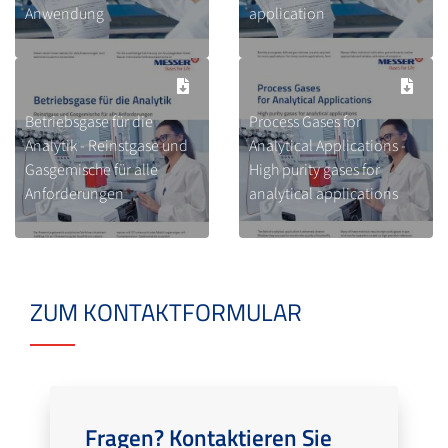
Anwendung
application
Betriebsgase für die
Process Gases for
Analytik - Reinstgase und
Analytical Applications -
Gasgemische für alle
High purity gases for
Anforderungen
analytical applications
ZUM KONTAKTFORMULAR
Fragen? Kontaktieren Sie