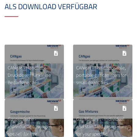
ALS DOWNLOAD VERFÜGBAR
CANgas - Handliche
CANgas - The disposable,
Druckdosen für kleine
portable gas canisters for
Bedarfsmengen
small quantities
Gasgemische -
Gas Mixtures - Individual
Individuelle Lösungen
and standard gas mixture
speziell für Ihre
for your specific