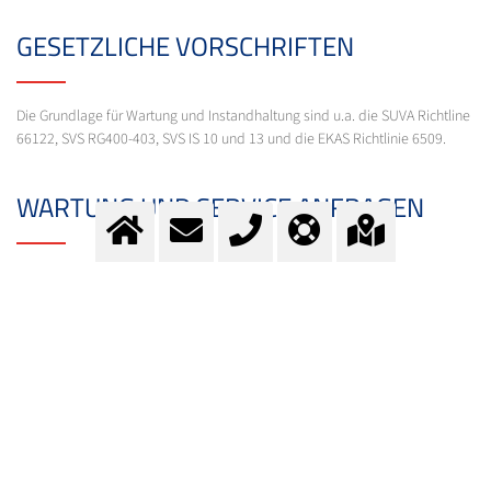
GESETZLICHE VORSCHRIFTEN
Die Grundlage für Wartung und Instandhaltung sind u.a. die SUVA Richtline
66122, SVS RG400-403, SVS IS 10 und 13 und die EKAS Richtlinie 6509.
WARTUNG UND SERVICE ANFRAGEN
Wir erstellen gerne einen Wartungsvertrag ganz speziell nach Ihren
Bedürfnissen.
Gerne nehmen wir Ihre Anfrage online unter
info@messer.ch
entgegen oder
rufen Sie uns unter Telefon
+41 (0)62 886 41 41
an.
KONTAKT