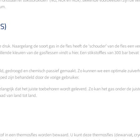
Dan ontstaan er stikstofoxiden (NO, NOx en NOx). Bekende voorbeelden zijn de v
ium.
S)
e druk. Naargelang de soort gas in de fles heeft de ‘schouder’ van de fles een 
chillende kleuren van de gasflessen vindt u hier. Een stikstoffles van 300 bar bev
eld, gedroogd en chemisch passief gemaakt. Zo kunnen we een optimale zuiver
goed zijn behandeld door de vorige gebruiker.
langrijk dat het juiste toebehoren wordt geleverd. Zo kan het gas onder de jui
aad van land tot land.
tof in een thermosfles worden bewaard. U kunt deze thermosfles (dewarvat, cry