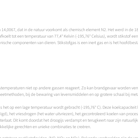
4,0067, dat in de natuur voorkomt als chemisch element N2. Het werd in de 18
koelt tot een temperatuur van 77,4° Kelvin (-195,76° Celsius), wordt stikstof een 
ganische componenten van dieren. Stikstofgas is een inert gas en is het hoofdbest
ingstemperaturen niet op andere gassen reageert. Zo kan brandgevaar worden ve
 meetmethoden, bij de bewaring van levensmiddelen en op grotere schaal bij met
als het op een lage temperatuur wordt gebracht (-195,76° C). Deze koelcapacitei
), het vriesdrogen (het water uitvriezen), het gecontroleerd koelen van proce
rlaat. Dit komt doordat het droogijs verdampt en terugkeert naar zijn natuurli
kkelijke gerechten en unieke combinaties te creëren.