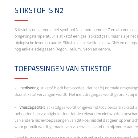
STIKSTOF IS N2
Stikstof is een atoom, met symbool N, atoomnummer 7 en atoommassa 1
omgevingstemperatuur is stikstof een gas (stikstofgas), maar als je het af
biologische leven op aarde. Stikstof zit in eiwitten, in uw DNA en de or
nog enkele edelgassen (Argon, Helium, Neon en Xenon).
TOEPASSINGEN VAN STIKSTOF
•
Inertisering
: stikstof biedt het voordeel dat het bij normale omgev
door stikstof vervangen wordt. Het inert dragergas wordt gebruikt bij
•
Vriescapaciteit
: stikstofgas wordt omgevormd tot vloeibare stikstof 
behouden hun vochtigheid doordat de celwanden niet worden beschadigd
van andere niche-toepassingen van dit koelmiddel dat geen sporen achte
waar gebruik wordt gemaakt van vloeibare stikstof om bijzonder aantre