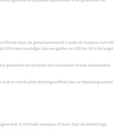
erbrandingsmotor en bepaalde lasprocessen. In dit geval wordt het
verschillende kleur, die gestandaardiseerd is onder de Europese norm EN
at tot 50% meer zuurstofgas dan een gasfles van 200 bar. Dit is de hoogst
heid garanderen en vermijden dat onze klanten of onze medewerkers
ste druk en met de juiste stromingssnelheid naar uw toepassing worden
ogene tank of mini-bulk) aankopen of huren. Door de extreem lage