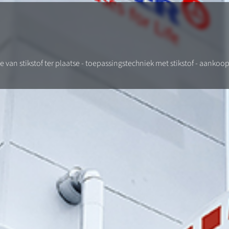
uctie van stikstof ter plaatse - toepassingstechniek met stikstof - aankoop