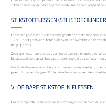
Enkel bij zeer hoge temperaturen verbindt stikstof zich met zuurstof. 
stikstof dan vervangen door nog meer inerte gassen zoals argon en hel
STIKSTOFFLESSEN (STIKSTOFCILINDER
Er bestaan gasflessen in verschillende groottes en met een verschillend
1089-3. In het geval van stikstof is dit zwart. Een overzicht van de vers
mogelijke druk.
Zoals alle flessen worden onze gasflessen aan de binnenzijde behand
blootgesteld worden aan bepaalde risico’s doordat de gasflessen niet 
Omdat de flessen in verschillende vormen en drukken bestaan, is het be
geleid. Bij flessen die geen 300 bar druk bevatten varieert de schroefdr
VLOEIBARE STIKSTOF IN FLESSEN
Om de temperatuur van vloeibare stikstof laag te houden moet de stiks