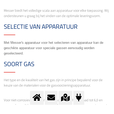
Messer biedt het volledige scala aan apparatuur voor elke toepassing. Wij
ondersteunen u graag bij het vinden van de optimale leveringsvorm.
SELECTIE VAN APPARATUUR
Met Messer's apparatuur voor het selecteren van apparatuur kan de
geschikte apparatuur voor speciale gassen eenvoudig worden
geselecteerd.
SOORT GAS
Het type en de kwaliteit van het gas zijn in principe bepalend voor de
keuze van de materialen voor de gasvoorzieningsapparatuur.
Voor niet-corrosieve gassen met een hoge zuiverheidsgraad tot 6,0 en
mengsels wordt het gebruik van (verchroomde) messing apparatuur met
metalen membranen en bijbehorende afdichtingsmaterialen aanbevolen.