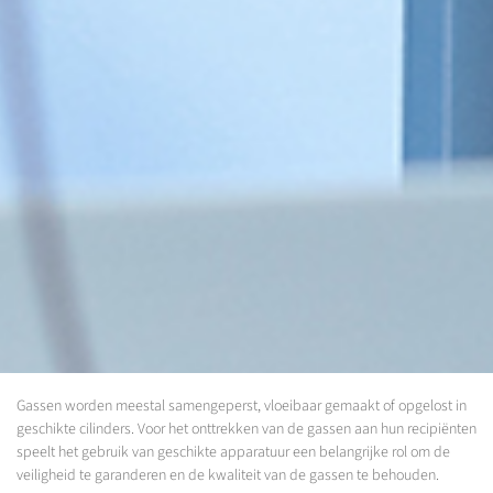
Gassen worden meestal samengeperst, vloeibaar gemaakt of opgelost in
geschikte cilinders. Voor het onttrekken van de gassen aan hun recipiënten
speelt het gebruik van geschikte apparatuur een belangrijke rol om de
veiligheid te garanderen en de kwaliteit van de gassen te behouden.