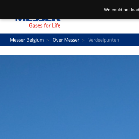
We could not load
Messer Belgium
Over Messer
Verdeelpunten