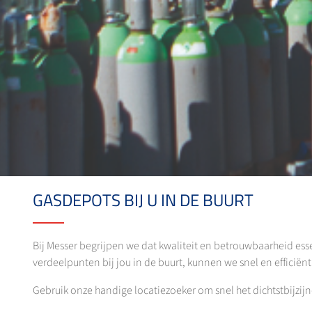
GASDEPOTS BIJ U IN DE BUURT
Bij Messer begrijpen we dat kwaliteit en betrouwbaarheid ess
verdeelpunten bij jou in de buurt, kunnen we snel en efficië
Gebruik onze handige locatiezoeker om snel het dichtstbijzij