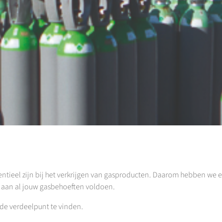
entieel zijn bij het verkrijgen van gasproducten. Daarom hebben we 
nt aan al jouw gasbehoeften voldoen.
nde verdeelpunt te vinden.