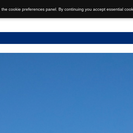
 the cookie preferences panel. By continuing you accept essential cook