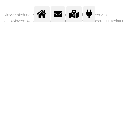
Messer biedt een scala aan mogelijkheden voor het leveren van
oplossingen: over de omheining levering, verkoop van apparatuur, verhuur
van apparatuur, onderhoudsdiensten, opleidingen en nog veel meer.
Bespreek met uw lokale Messer-vertegenwoordiger het aanbod op maat
van uw behoeften.
Een netwerk van gasdepots
Ontdek onze gasdepots