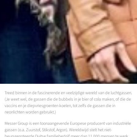
Treed binnen in de fascinerende en veelzijdige wereld van de luchtgassen.
(Je weet wel, de gassen die de bubbels in je bier of cola maken, of die de
vaccins en je diepvriesgroenten koelen, tot zelfs de gassen die in
neonlichten worden gebruikt.)
Messer Group is een toonaangevende Europese producent van industriële
gassen (o.a. Zuurstof, Stikstof, Argon). Wereldwijd stelt het niet-
beursgenoteerde Duitse familiebedrijf meer dan 11.000 mensen te werk.