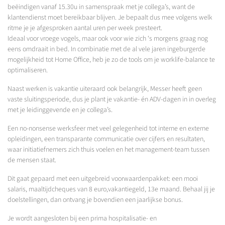
beëindigen vanaf 15.30u in samenspraak met je collega’s, want de
klantendienst moet bereikbaar blijven. Je bepaalt dus mee volgens welk
ritme je je afgesproken aantal uren per week presteert.
Ideaal voor vroege vogels, maar ook voor wie zich ‘s morgens graag nog
eens omdraait in bed. In combinatie met de al vele jaren ingeburgerde
mogelijkheid tot Home Office, heb je zo de tools om je worklife-balance te
optimaliseren.
Naast werken is vakantie uiteraard ook belangrijk, Messer heeft geen
vaste sluitingsperiode, dus je plant je vakantie- én ADV-dagen in in overleg
met je leidinggevende en je collega’s.
Een no-nonsense werksfeer met veel gelegenheid tot interne en externe
opleidingen, een transparante communicatie over cijfers en resultaten,
waar initiatiefnemers zich thuis voelen en het management-team tussen
de mensen staat.
Dit gaat gepaard met een uitgebreid voorwaardenpakket: een mooi
salaris, maaltijdcheques van 8 euro,vakantiegeld, 13e maand. Behaal jij je
doelstellingen, dan ontvang je bovendien een jaarlijkse bonus.
Je wordt aangesloten bij een prima hospitalisatie- en