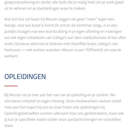
groepsverzekering en verder alle tools die je nodig hebt om je werk goed
uit te oefenen en je doelstellingen waar te maken.
And last but not least: bij Messer zeggen we geen “neen” tegen een
feestje, voor wie braaf is komt de sint en de kerstman langs, is er een
jaarlijks budget voor een teambuilding in je eigen afdeling en moedigen
we ook eigen initiatieven van collega’s aan (een voetbaltornooi of een after
work) Opnieuw allemaal te beleven met diezelfde leuke collega’s van
hierboven -> met andere woorden: Messer is een TOPbedrijf om voor te
werken!
OPLEIDINGEN
Bij Messer sta je mee aan het roer van je opleiding en je carrière. We
stimuleren initiatief en eigen inbreng. Onze medewerkers werken actief
mee aan hun traject bij ons en daar horen ook opleidingen bij.
Opleidingsbehoeften worden uiteraard door ons gedetecteerd, maar ook
jij kan je specifieke noden onder onze aandacht brengen en voorstellen
doen.