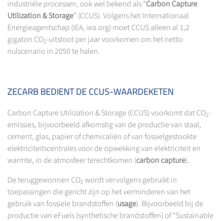
industriële processen, ook wel bekend als “
Carbon Capture
Utilization & Storage
” (CCUS). Volgens het Internationaal
Energieagentschap (IEA, iea.org) moet CCUS alleen al 1,2
gigaton CO
-uitstoot per jaar voorkomen om het netto-
2
nulscenario in 2050 te halen.
ZECARB BEDIENT DE CCUS-WAARDEKETEN
Carbon Capture Utilization & Storage (CCUS) voorkomt dat CO
-
2
emissies, bijvoorbeeld afkomstig van de productie van staal,
cement, glas, papier of chemicaliën of van fossielgestookte
elektriciteitscentrales voor de opwekking van elektriciteit en
warmte, in de atmosfeer terechtkomen (
carbon capture
).
De teruggewonnen CO
wordt vervolgens gebruikt in
2
toepassingen die gericht zijn op het verminderen van het
gebruik van fossiele brandstoffen (
usage
). Bijvoorbeeld bij de
productie van eFuels (synthetische brandstoffen) of “Sustainable