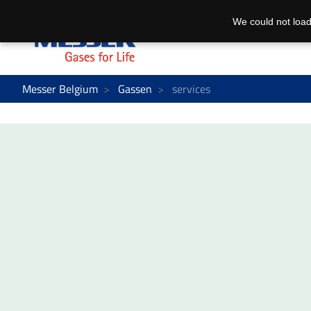
We could not load
Messer Belgium
Gassen
services