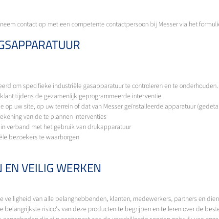
eem contact op met een competente contactpersoon bij Messer via het formulier
NGSAPPARATUUR
seerd om specifieke industriële gasapparatuur te controleren en te onderhouden.
 klant tijdens de gezamenlijk geprogrammeerde interventie
op uw site, op uw terrein of dat van Messer geïnstalleerde apparatuur (gedetail
ekening van de te plannen interventies
en in verband met het gebruik van drukapparatuur
iële bezoekers te waarborgen
 EN VEILIG WERKEN
om de veiligheid van alle belanghebbenden, klanten, medewerkers, partners en di
 belangrijkste risico's van deze producten te begrijpen en te leren over de best