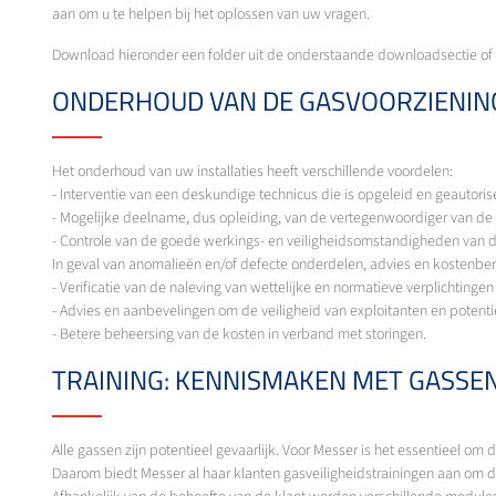
aan om u te helpen bij het oplossen van uw vragen.
Download hieronder een folder uit de onderstaande downloadsectie of n
ONDERHOUD VAN DE GASVOORZIENI
Het onderhoud van uw installaties heeft verschillende voordelen:
- Interventie van een deskundige technicus die is opgeleid en geautori
- Mogelijke deelname, dus opleiding, van de vertegenwoordiger van de
- Controle van de goede werkings- en veiligheidsomstandigheden van de 
In geval van anomalieën en/of defecte onderdelen, advies en kostenber
- Verificatie van de naleving van wettelijke en normatieve verplichting
- Advies en aanbevelingen om de veiligheid van exploitanten en potent
- Betere beheersing van de kosten in verband met storingen.
TRAINING: KENNISMAKEN MET GASSEN
Alle gassen zijn potentieel gevaarlijk. Voor Messer is het essentieel 
Daarom biedt Messer al haar klanten gasveiligheidstrainingen aan om de