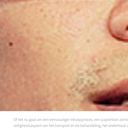
Of het nu gaat om een eenvoudiger inkoopproces, een papierloze administ
veiligheidsaspect van het transport en de behandeling, het onderhoud va