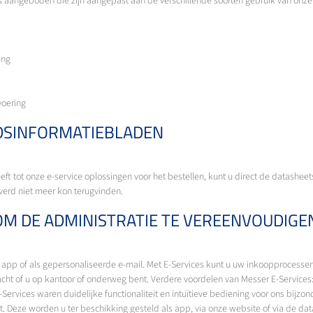
 aangeboden die zijn aangepast aan de verschillende soorten gebruik van onze g
ing
voering
IDSINFORMATIEBLADEN
heeft tot onze e-service oplossingen voor het bestellen, kunt u direct de datash
verd niet meer kon terugvinden.
 OM DE ADMINISTRATIE TE VEREENVOUDIGE
 app of als gepersonaliseerde e-mail. Met E-Services kunt u uw inkoopprocess
acht of u op kantoor of onderweg bent. Verdere voordelen van Messer E-Services
Services waren duidelijke functionaliteit en intuïtieve bediening voor ons bijz
. Deze worden u ter beschikking gesteld als app, via onze website of via de dat