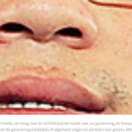
ratie, de vraag naar de dichtstbijzijnde locatie voor uw gaslevering, de transp
n de gasleveringsinstallaties of algemene vragen en adviezen over gassen, Messe