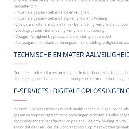
Afhankelijk van de behoefte van de klant worden verschillende modules
pakketten zijn:
- Industriële gassen - Behandeling en veiligheid
- Industriële gassen - Behandeling, veiligheid en uitvoering
- Vloeibare stikstof in mobiele tanks - Behandeling, veiligheid en uitvoer
- Voedingsgassen - Behandeling, veiligheid en uitvoering
- Droogijs - Veiligheid bij productie, behandeling en transport
- Analysegassen en standaardmengsels - Behandeling, veiligheid en uit
TECHNISCHE EN MATERIAALVEILIGHE
Onder deze link vindt u het archief van alle datasheets. Als u toegang 
die ter gelegenheid van de eerste levering van het product werden gele
E-SERVICES : DIGITALE OPLOSSINGEN
Messer's E-Services maken uw werk merkbaar eenvoudiger - online, als
gassen en toepassingstechnische oplossingen verkorten. Dit alles onge
door onder andere het afgeven van papier. Bij de ontwikkeling van de E-
ervoor dat de E-services die u ontvangt voor u op maat worden gemaakt