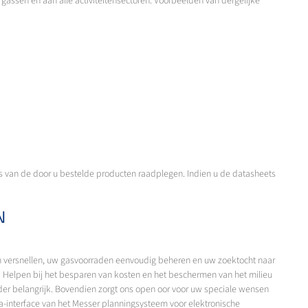
assen en aan alle activiteitensectoren. Voorbeelden van dergelijke
eets van de door u bestelde producten raadplegen. Indien u de datasheets
N
en versnellen, uw gasvoorraden eenvoudig beheren en uw zoektocht naar
: Helpen bij het besparen van kosten en het beschermen van het milieu
onder belangrijk. Bovendien zorgt ons open oor voor uw speciale wensen
a-interface van het Messer planningsysteem voor elektronische