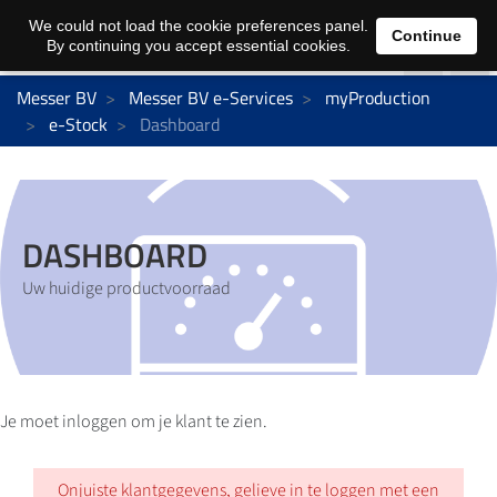
We could not load the cookie preferences panel.
Continue
By continuing you accept essential cookies.
Messer BV
Messer BV e-Services
myProduction
e-Stock
Dashboard
DASHBOARD
Uw huidige productvoorraad
Je moet inloggen om je klant te zien.
Onjuiste klantgegevens, gelieve in te loggen met een