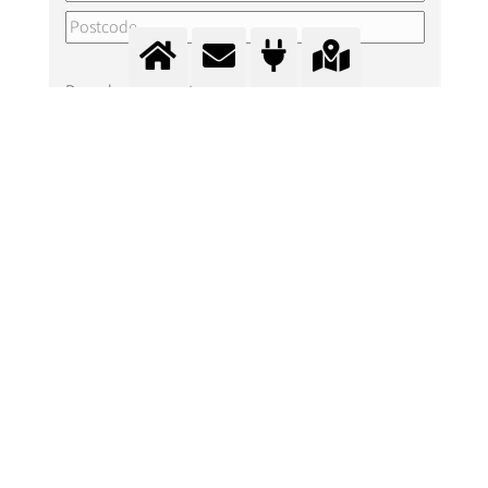
Beperk zoeken tot:
Depot naam
Maximale afstand tot het depot (Vogelvlucht in km)
Zoeken
Reset zoekrestricties