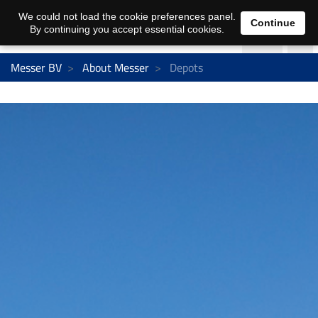
We could not load the cookie preferences panel.
Continue
By continuing you accept essential cookies.
Messer BV
About Messer
Depots